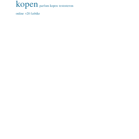
kopen
parfum kopen
testosteron
online
v20 fatbike