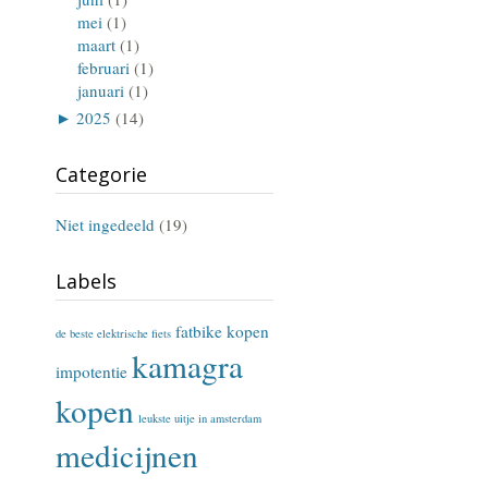
mei
(1)
maart
(1)
februari
(1)
januari
(1)
►
2025
(14)
Categorie
Niet ingedeeld
(19)
Labels
fatbike kopen
de beste elektrische fiets
kamagra
impotentie
kopen
leukste uitje in amsterdam
medicijnen