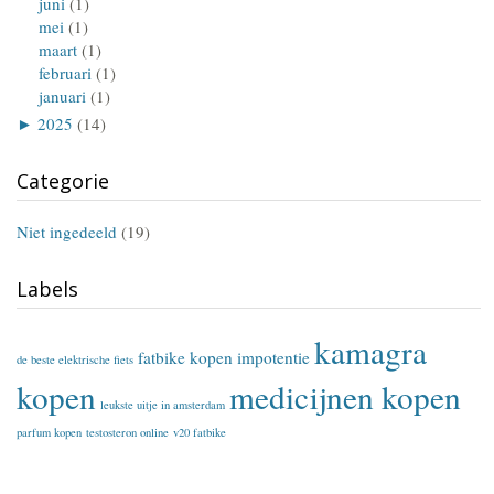
juni
(1)
mei
(1)
maart
(1)
februari
(1)
januari
(1)
►
2025
(14)
Categorie
Niet ingedeeld
(19)
Labels
kamagra
fatbike kopen
impotentie
de beste elektrische fiets
kopen
medicijnen kopen
leukste uitje in amsterdam
parfum kopen
testosteron online
v20 fatbike