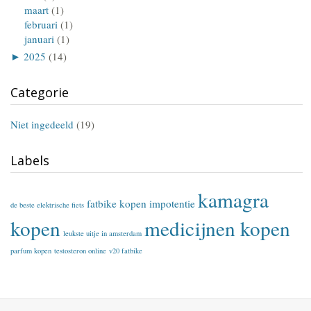
maart
(1)
februari
(1)
januari
(1)
►
2025
(14)
Categorie
Niet ingedeeld
(19)
Labels
kamagra
fatbike kopen
impotentie
de beste elektrische fiets
kopen
medicijnen kopen
leukste uitje in amsterdam
parfum kopen
testosteron online
v20 fatbike